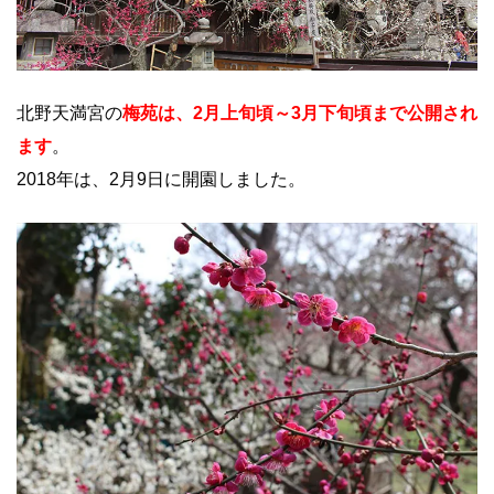
北野天満宮の
梅苑は、2月上旬頃～3月下旬頃まで公開され
ます
。
2018年は、2月9日に開園しました。