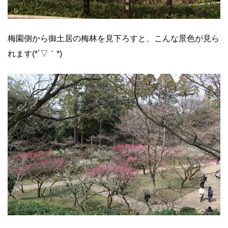
梅園側から御土居の梅林を見下ろすと、こんな景色が見ら
れます(*´▽｀*)