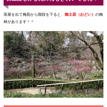
茶屋を出て梅苑から階段を下ると、
御土居（おどい）
の梅
林があります＾＾