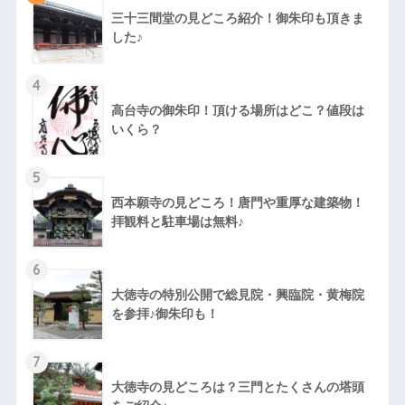
三十三間堂の見どころ紹介！御朱印も頂きま
した♪
4
高台寺の御朱印！頂ける場所はどこ？値段は
いくら？
5
西本願寺の見どころ！唐門や重厚な建築物！
拝観料と駐車場は無料♪
6
大徳寺の特別公開で総見院・興臨院・黄梅院
を参拝♪御朱印も！
7
大徳寺の見どころは？三門とたくさんの塔頭