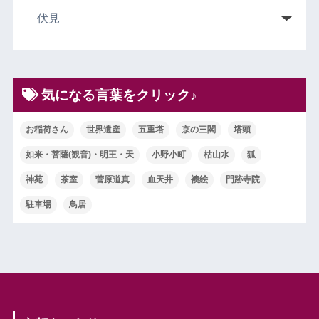
気になる言葉をクリック♪
お稲荷さん
世界遺産
五重塔
京の三閣
塔頭
如来・菩薩(観音)・明王・天
小野小町
枯山水
狐
神苑
茶室
菅原道真
血天井
襖絵
門跡寺院
駐車場
鳥居